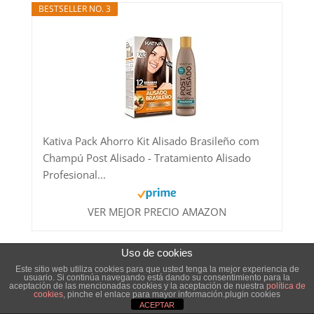
BESTSELLER NO. 3
Kativa Pack Ahorro Kit Alisado Brasileño com
Champú Post Alisado - Tratamiento Alisado
Profesional...
VER MEJOR PRECIO AMAZON
Uso de cookies
¿Quieres estar a la última en
Tendencias de Peinados?
Este sitio web utiliza cookies para que usted tenga la mejor experiencia de
usuario. Si continúa navegando está dando su consentimiento para la
aceptación de las mencionadas cookies y la aceptación de nuestra
política de
cookies
, pinche el enlace para mayor información.plugin cookies
ACEPTAR
Recibe en tu Mail