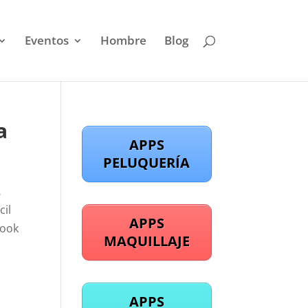
Eventos
Hombre
Blog
a
APPS
PELUQUERÍA
,
cil
APPS
look
MAQUILLAJE
APPS