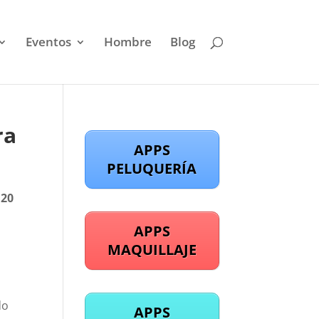
Eventos
Hombre
Blog
ra
APPS
PELUQUERÍA
120
t
APPS
MAQUILLAJE
do
APPS