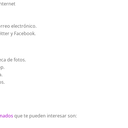
Internet
rreo electrónico.
itter y Facebook.
eca de fotos.
pp.
a.
os.
einados
que te pueden interesar son: