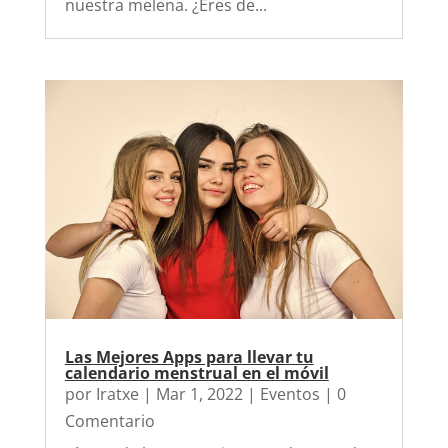
nuestra melena. ¿Eres de...
Las Mejores Apps para llevar tu
calendario menstrual en el móvil
por
Iratxe
|
Mar 1, 2022
|
Eventos
| 0
Comentario