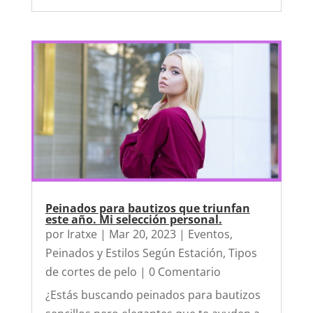
Peinados para bautizos que triunfan
este año. Mi selección personal.
por
Iratxe
|
Mar 20, 2023
|
Eventos
,
Peinados y Estilos Según Estación
,
Tipos
de cortes de pelo
| 0 Comentario
¿Estás buscando peinados para bautizos