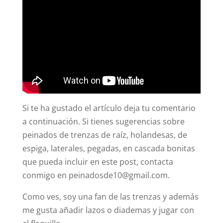
Si te ha gustado el artículo deja tu comentario
a continuación. Si tienes sugerencias sobre
peinados de trenzas de raíz, holandesas, de
espiga, laterales, pegadas, en cascada bonitas
que pueda incluir en este post, contacta
conmigo en
peinadosde10@gmail.com
.
Como ves, soy una fan de las trenzas y además
me gusta añadir lazos o diademas y jugar con