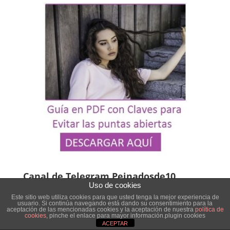
Canal de Telegram Peinadosde10
Uso de cookies
Únete a nuestro
canal exclusivo y gratuíto de
Este sitio web utiliza cookies para que usted tenga la mejor experiencia de
usuario. Si continúa navegando está dando su consentimiento para la
Telegram
para estar al tanto de todas las
aceptación de las mencionadas cookies y la aceptación de nuestra
política de
cookies
, pinche el enlace para mayor información.plugin cookies
novedades, looks, tendencias, ofertas y
ACEPTAR