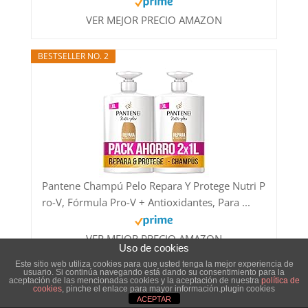
VER MEJOR PRECIO AMAZON
BESTSELLER NO. 2
Pantene Champú Pelo Repara Y Protege Nutri P
ro-V, Fórmula Pro-V + Antioxidantes, Para ...
VER MEJOR PRECIO AMAZON
Uso de cookies
Este sitio web utiliza cookies para que usted tenga la mejor experiencia de
usuario. Si continúa navegando está dando su consentimiento para la
BESTSELLER NO. 3
DESCUENTO 9,51 EUR
aceptación de las mencionadas cookies y la aceptación de nuestra
política de
cookies
, pinche el enlace para mayor información.plugin cookies
ACEPTAR