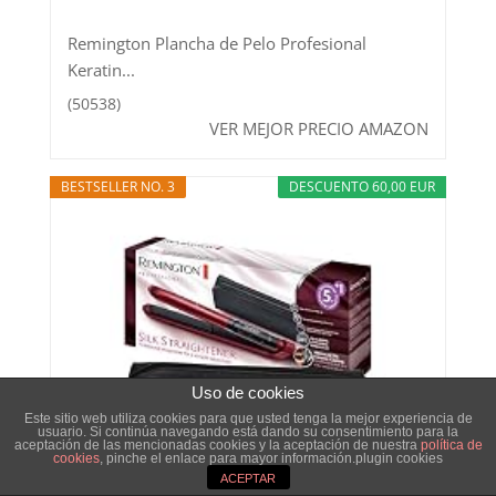
Remington Plancha de Pelo Profesional
Keratin...
(50538)
VER MEJOR PRECIO AMAZON
BESTSELLER NO. 3
DESCUENTO 60,00 EUR
Uso de cookies
Este sitio web utiliza cookies para que usted tenga la mejor experiencia de
usuario. Si continúa navegando está dando su consentimiento para la
aceptación de las mencionadas cookies y la aceptación de nuestra
política de
cookies
, pinche el enlace para mayor información.plugin cookies
ACEPTAR