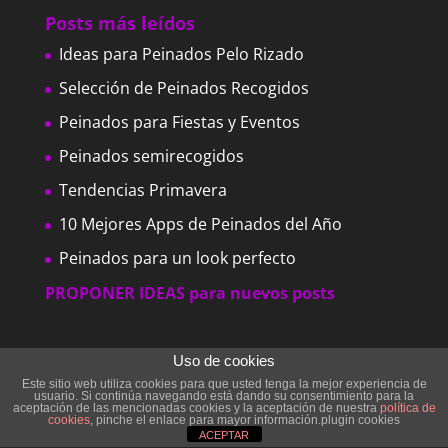
Posts más leídos
Ideas para Peinados Pelo Rizado
Selección de Peinados Recogidos
Peinados para Fiestas y Eventos
Peinados semirecogidos
Tendencias Primavera
10 Mejores Apps de Peinados del Año
Peinados para un look perfecto
PROPONER IDEAS para nuevos posts
Post más leídos
Uso de cookies
Este sitio web utiliza cookies para que usted tenga la mejor experiencia de
Peinados fáciles para tu día a día
usuario. Si continúa navegando está dando su consentimiento para la
aceptación de las mencionadas cookies y la aceptación de nuestra
política de
Tendencias de peinados con trenzas
cookies
, pinche el enlace para mayor información.plugin cookies
ACEPTAR