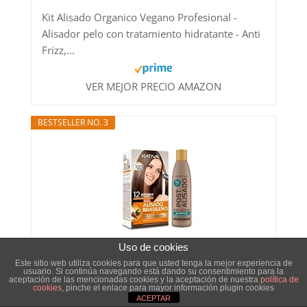
Kit Alisado Organico Vegano Profesional -
Alisador pelo con tratamiento hidratante - Anti
Frizz,...
VER MEJOR PRECIO AMAZON
BESTSELLER NO. 3
Uso de cookies
Kativa Pack Ahorro Kit Alisado Brasileño com
Este sitio web utiliza cookies para que usted tenga la mejor experiencia de
Champú Post Alisado - Tratamiento Alisado
usuario. Si continúa navegando está dando su consentimiento para la
aceptación de las mencionadas cookies y la aceptación de nuestra
política de
Profesional...
cookies
, pinche el enlace para mayor información.plugin cookies
ACEPTAR
VER MEJOR PRECIO AMAZON