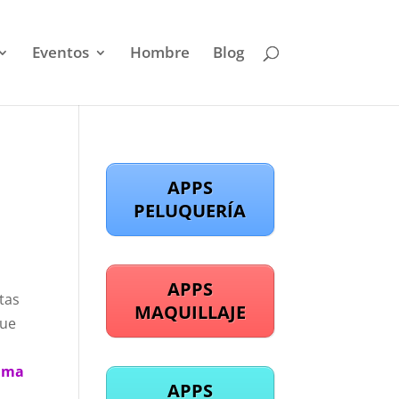
Eventos
Hombre
Blog
APPS
PELUQUERÍA
APPS
tas
MAQUILLAJE
que
sima
APPS