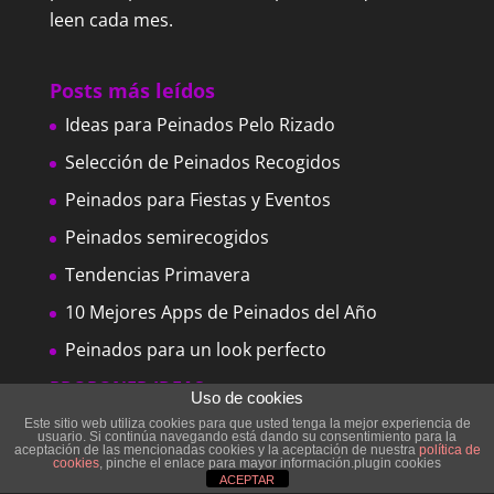
leen cada mes.
Posts más leídos
Ideas para Peinados Pelo Rizado
Selección de Peinados Recogidos
Peinados para Fiestas y Eventos
Peinados semirecogidos
Tendencias Primavera
10 Mejores Apps de Peinados del Año
Peinados para un look perfecto
PROPONER IDEAS para nuevos posts
Uso de cookies
Este sitio web utiliza cookies para que usted tenga la mejor experiencia de
usuario. Si continúa navegando está dando su consentimiento para la
aceptación de las mencionadas cookies y la aceptación de nuestra
política de
Post más leídos
cookies
, pinche el enlace para mayor información.plugin cookies
ACEPTAR
Peinados fáciles para tu día a día