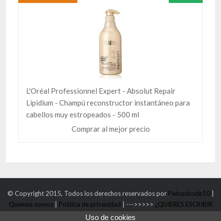
L'Oréal Professionnel Expert - Absolut Repair
Lipidium - Champú reconstructor instantáneo para
cabellos muy estropeados - 500 ml
Comprar al mejor precio
© Copyright 2015, Todos los derechos reservados por
Peinadosde10
|
Quienes somos
|
Política de privacidad
| --->>>>>
¿QUIERES ESCRIBIR
UN POST DE INVITAD@?
Uso de cookies