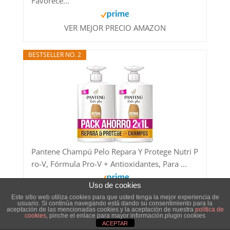
Favorece...
VER MEJOR PRECIO AMAZON
BESTSELLER NO. 2
Pantene Champú Pelo Repara Y Protege Nutri P
ro-V, Fórmula Pro-V + Antioxidantes, Para ...
Uso de cookies
VER MEJOR PRECIO AMAZON
Este sitio web utiliza cookies para que usted tenga la mejor experiencia de
usuario. Si continúa navegando está dando su consentimiento para la
aceptación de las mencionadas cookies y la aceptación de nuestra
política de
cookies
, pinche el enlace para mayor información.plugin cookies
BESTSELLER NO. 3
DESCUENTO 9,51 EUR
ACEPTAR